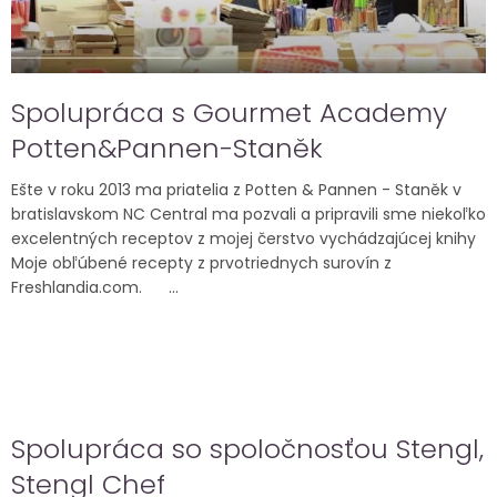
o
v
Spolupráca s Gourmet Academy
Potten&Pannen-Staněk
Ešte v roku 2013 ma priatelia z Potten & Pannen - Staněk v
bratislavskom NC Central ma pozvali a pripravili sme niekoľko
excelentných receptov z mojej čerstvo vychádzajúcej knihy
Moje obľúbené recepty z prvotriednych surovín z
Freshlandia.com. ...
Spolupráca so spoločnosťou Stengl,
Stengl Chef