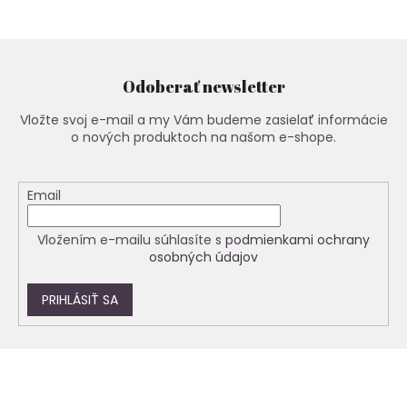
a
a
n
c
i
i
e
e
p
Odoberať newsletter
r
v
Vložte svoj e-mail a my Vám budeme zasielať informácie
k
o nových produktoch na našom e-shope.
y
v
ý
Email
p
i
s
Vložením e-mailu súhlasíte s
podmienkami ochrany
u
osobných údajov
PRIHLÁSIŤ SA
Z
á
p