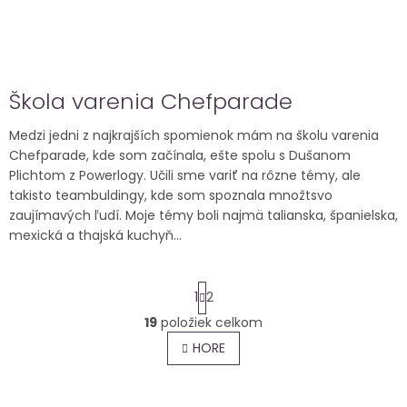
Škola varenia Chefparade
Medzi jedni z najkrajších spomienok mám na školu varenia
Chefparade, kde som začínala, ešte spolu s Dušanom
Plichtom z Powerlogy. Učili sme variť na rôzne témy, ale
takisto teambuldingy, kde som spoznala množtsvo
zaujímavých ľudí. Moje témy boli najmä talianska, španielska,
mexická a thajská kuchyň...
S
1
2
t
r
19
položiek celkom
O
á
v
HORE
n
l
k
o
á
v
d