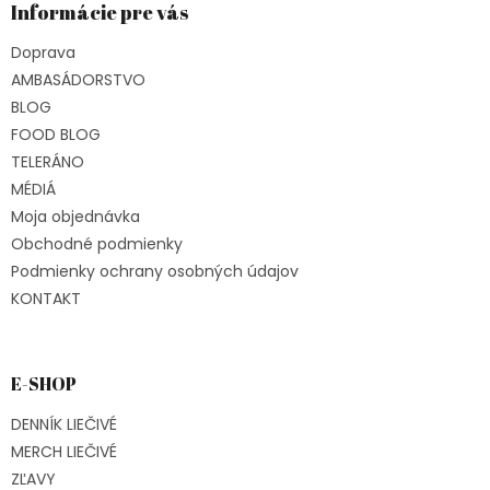
ä
Informácie pre vás
t
Doprava
i
e
AMBASÁDORSTVO
BLOG
FOOD BLOG
TELERÁNO
MÉDIÁ
Moja objednávka
Obchodné podmienky
Podmienky ochrany osobných údajov
KONTAKT
E-SHOP
DENNÍK LIEČIVÉ
MERCH LIEČIVÉ
ZĽAVY