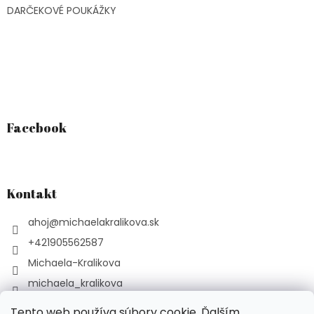
DARČEKOVÉ POUKÁŽKY
Facebook
Kontakt
ahoj
@
michaelakralikova.sk
+421905562587
Michaela-Kralikova
michaela_kralikova
YouTube Podcast Liečivé
Tento web používa súbory cookie. Ďalším