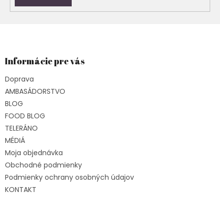
Z
á
p
ä
Informácie pre vás
t
Doprava
i
e
AMBASÁDORSTVO
BLOG
FOOD BLOG
TELERÁNO
MÉDIÁ
Moja objednávka
Obchodné podmienky
Podmienky ochrany osobných údajov
KONTAKT