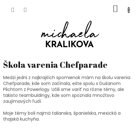
Prejsť
NÁKU
na
obsah
KOŠÍK
Škola varenia Chefparade
Medzi jedni z najkrajších spomienok mám na školu varenia
Chefparade, kde som začínala, ešte spolu s Dušanom
Plichtom z Powerlogy. Učili sme variť na rôzne témy, ale
takisto teambuldingy, kde som spoznala množtsvo
zaujímavých ľudí.
Moje témy boli najmä talianska, španielska, mexická a
thajská kuchyňa.