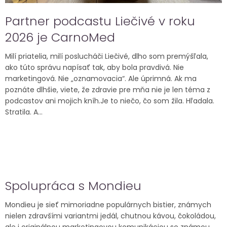
o
Partner podcastu Liečivé v roku
v
2026 je CarnoMed
Milí priatelia, milí poslucháči Liečivé, dlho som premýšľala,
ako túto správu napísať tak, aby bola pravdivá. Nie
marketingová. Nie „oznamovacia“. Ale úprimná. Ak ma
poznáte dlhšie, viete, že zdravie pre mňa nie je len téma z
podcastov ani mojich kníh.Je to niečo, čo som žila. Hľadala.
Stratila. A...
Spolupráca s Mondieu
Mondieu je sieť mimoriadne populárnych bistier, známych
nielen zdravšími variantmi jedál, chutnou kávou, čokoládou,