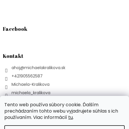
Facebook
Kontakt
ahoj
@
michaelakralikova.sk
+421905562587
Michaela-Kralikova
michaela_kralikova
YouTube Podcast Liečivé
Tento web používa súbory cookie. Ďalším
prechádzaním tohto webu vyjadrujete súhlas s ich
používaním. Viac informácií
tu
.
Vytvoril Shoptet