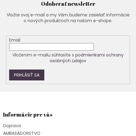
p
Odoberať newsletter
r
v
Vložte svoj e-mail a my Vám budeme zasielať informácie
k
o nových produktoch na našom e-shope.
y
v
ý
Email
p
i
s
Vložením e-mailu súhlasíte s
podmienkami ochrany
u
osobných údajov
PRIHLÁSIŤ SA
Z
á
p
ä
Informácie pre vás
t
Doprava
i
e
AMBASÁDORSTVO