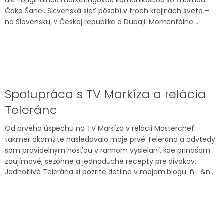
ale i originálnou marketingovou komunikáciou so známou
Čoko Šanel. Slovenská sieť pôsobí v troch krajinách sveta –
na Slovensku, v Českej republike a Dubaji. Momentálne ...
Spolupráca s TV Markíza a relácia
Teleráno
Od prvého úspechu na TV Markíza v relácii Masterchef
takmer okamžite nasledovalo moje prvé Teleráno a odvtedy
som pravidelným hosťou v rannom vysielaní, kde prinášam
zaujímavé, sezónne a jednoduché recepty pre divákov.
Jednotlivé Telerána si pozrite detilne v mojom blogu. ň &n...