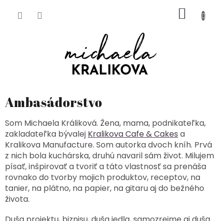
Prejsť
NÁKU
na
obsah
KOŠÍK
Ambasádorstvo
Som Michaela Králiková. Žena, mama, podnikateľka,
zakladateľka bývalej
Kralikova Cafe & Cakes
a
Kralikova Manufacture. Som autorka dvoch kníh. Prvá
z nich bola kuchárska, druhú navaril sám život. Milujem
písať, inšpirovať a tvoriť a táto vlastnosť sa prenáša
rovnako do tvorby mojich produktov, receptov, na
tanier, na plátno, na papier, na gitaru aj do bežného
života.
Duša projektu, biznisu, duša jedla, samozrejme aj duša