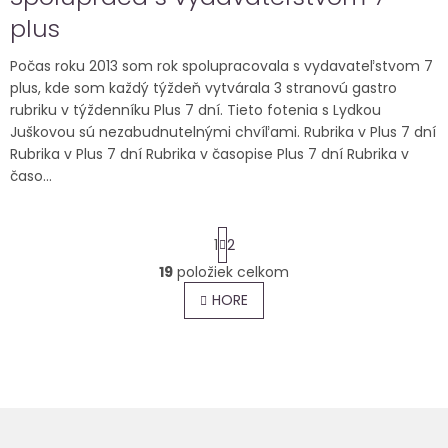
plus
Počas roku 2013 som rok spolupracovala s vydavateľstvom 7
plus, kde som každý týždeň vytvárala 3 stranovú gastro
rubriku v týždenníku Plus 7 dní. Tieto fotenia s Lydkou
Juškovou sú nezabudnutelnými chvíľami. Rubrika v Plus 7 dní
Rubrika v Plus 7 dní Rubrika v časopise Plus 7 dní Rubrika v
časo...
S
1
2
t
r
19
položiek celkom
O
á
v
HORE
n
l
k
o
á
v
d
a
a
n
c
i
i
e
e