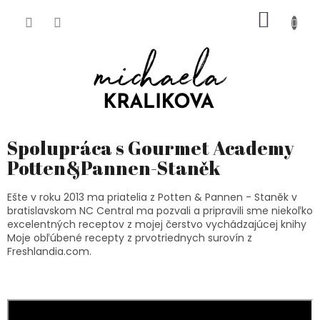
Prejsť
NÁKU
na
obsah
KOŠÍK
Spolupráca s Gourmet Academy
Potten&Pannen-Staněk
Ešte v roku 2013 ma priatelia z Potten & Pannen - Staněk v
bratislavskom NC Central ma pozvali a pripravili sme niekoľko
excelentných receptov z mojej čerstvo vychádzajúcej knihy
Moje obľúbené recepty z prvotriednych surovín z
Freshlandia.com.