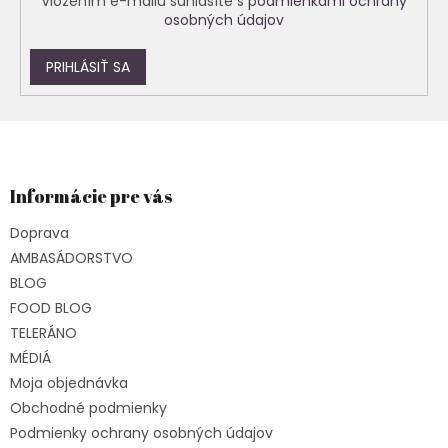
Vložením e-mailu súhlasíte s
podmienkami ochrany
osobných údajov
PRIHLÁSIŤ SA
Z
á
p
ä
Informácie pre vás
t
Doprava
i
e
AMBASÁDORSTVO
BLOG
FOOD BLOG
TELERÁNO
MÉDIÁ
Moja objednávka
Obchodné podmienky
Podmienky ochrany osobných údajov