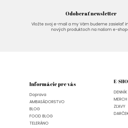
Odoberať newsletter
Vložte svoj e-mail a my Vám budeme zasielať i
nových produktoch na našom e-shop
Z
á
p
ä
t
E-SHO
Informácie pre vás
i
e
DENNÍK 
Doprava
MERCH 
AMBASÁDORSTVO
ZĽAVY
BLOG
DARČE
FOOD BLOG
TELERÁNO