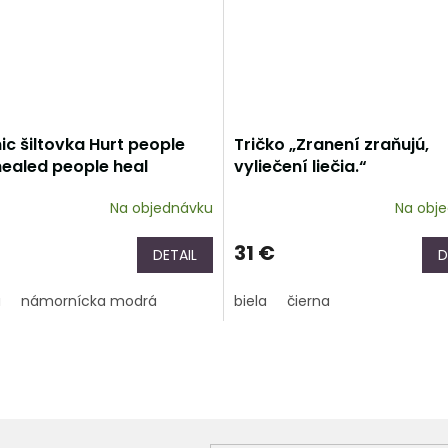
c šiltovka Hurt people
Tričko „Zranení zraňujú,
healed people heal
vyliečení liečia.“
Na objednávku
Na obj
31 €
DETAIL
D
á
námornícka modrá
biela
čierna