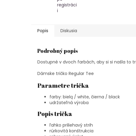
registráci
i
Popis
Diskusia
Podrobný popis
Dostupné v dvoch farbách, aby si si našla to tri
Dámske tričko Regular Tee
Parametre trička
farby: bielą / white, čierna / black
udržateľná výroba
Popis trička
ľahko priliehavý strih
rúrkovitá konštrukcia