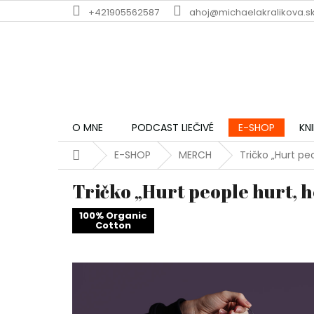
Prejsť
+421905562587
ahoj@michaelakralikova.s
na
obsah
O MNE
PODCAST LIEČIVÉ
E-SHOP
KN
Domov
E-SHOP
MERCH
Tričko „Hurt pe
Tričko „Hurt people hurt, h
100% Organic
Cotton