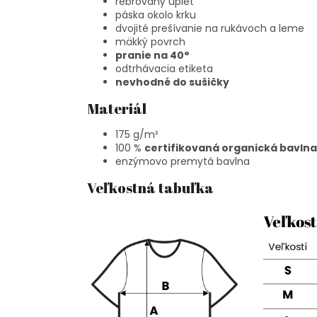
rebrovaný úplet
páska okolo krku
dvojité prešívanie na rukávoch a leme
mäkký povrch
pranie na 40°
odtrhávacia etiketa
nevhodné do sušičky
Materiál
175 g/m²
100 %
certifikovaná organická bavlna
enzýmovo premytá bavlna
Veľkostná tabuľka