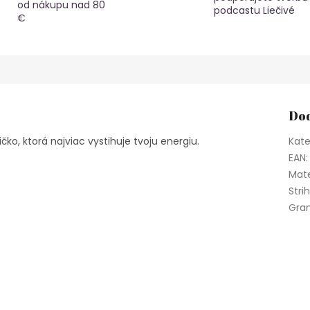
od nákupu nad 80
podcastu Liečivé
€
Dod
čko, ktorá najviac vystihuje tvoju energiu.
Kate
EAN
:
Mate
Stri
Gra