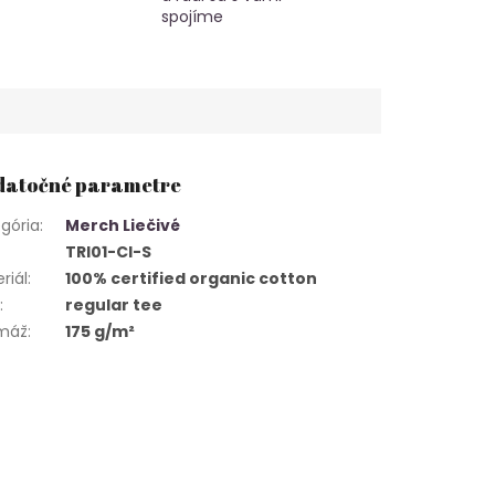
spojíme
atočné parametre
gória
:
Merch Liečivé
TRI01-CI-S
riál
:
100% certified organic cotton
h
:
regular tee
máž
:
175 g/m²