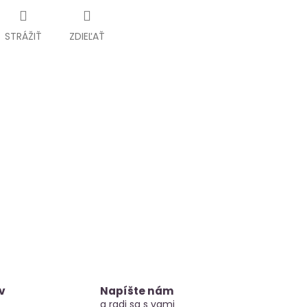
STRÁŽIŤ
ZDIEĽAŤ
v
Napíšte nám
a radi sa s vami