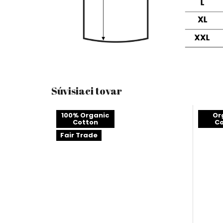
Súvisiaci tovar
100% Organic
Or
Cotton
Co
Fair Trade