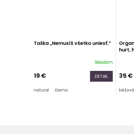
Taška „Nemusíš všetko uniesť.“
Organi
hurt, 
Skladom
19 €
35 €
DETAIL
natural
čierna
béžov