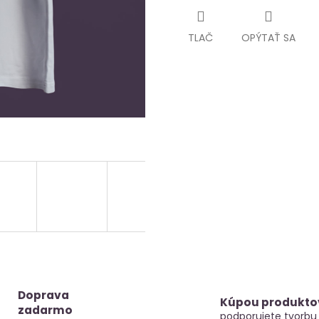
TLAČ
OPÝTAŤ SA
Doprava
Kúpou produkto
zadarmo
podporujete tvorbu