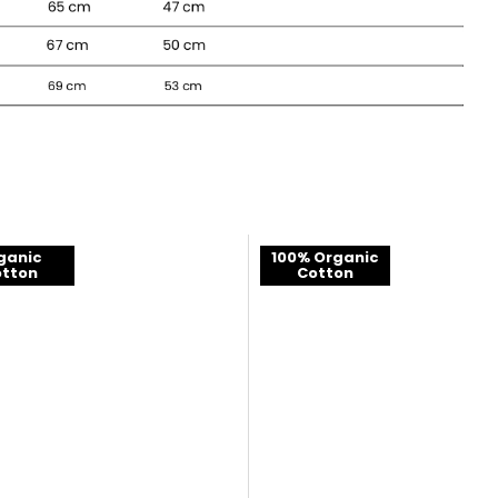
ganic
100% Organic
tton
Cotton