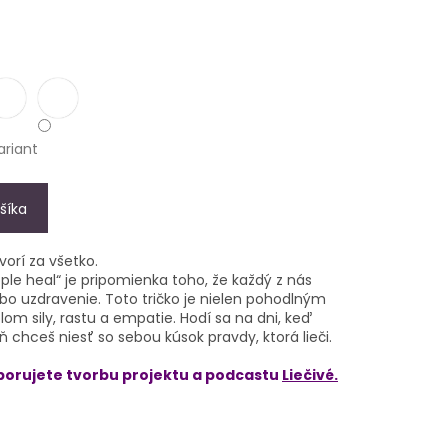
ariant
šíka
vorí za všetko.
ple heal“ je pripomienka toho, že každý z nás
ebo uzdravenie. Toto tričko je nielen pohodlným
om sily, rastu a empatie. Hodí sa na dni, keď
 chceš niesť so sebou kúsok pravdy, ktorá lieči.
orujete tvorbu projektu a podcastu
Liečivé.