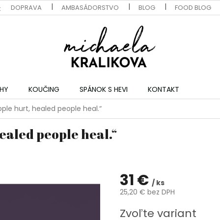
DOPRAVA
AMBASÁDORSTVO
BLOG
FOOD BLOG
k
IHY
KOUČING
SPÁNOK S HEVI
KONTAKT
ople hurt, healed people heal.“
ealed people heal.“
31 €
/ ks
25,20 € bez DPH
Jednotková
Zvoľte variant
cena: