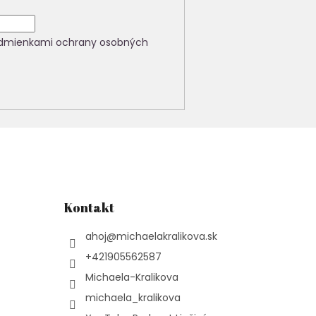
dmienkami ochrany osobných
Kontakt
ahoj
@
michaelakralikova.sk
+421905562587
Michaela-Kralikova
michaela_kralikova