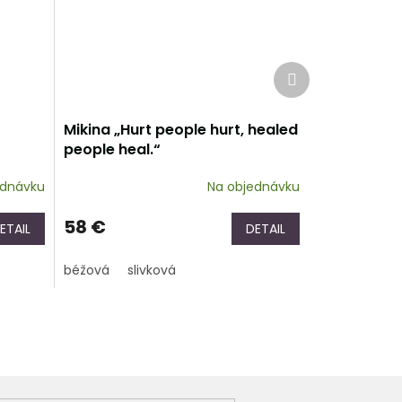
Ďalší
produkt
Mikina „Hurt people hurt, healed
people heal.“
ednávku
Na objednávku
58 €
ETAIL
DETAIL
béžová
slivková