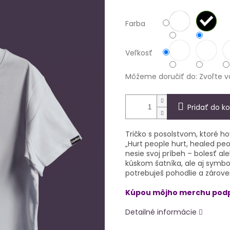
Farba
Veľkosť
Môžeme doručiť do:
Zvoľte v
Pridať do ko
Tričko s posolstvom, ktoré ho
„Hurt people hurt, healed peo
nesie svoj príbeh – bolesť al
kúskom šatníka, ale aj symbol
potrebuješ pohodlie a zároveň
Kúpou môjho merchu podp
Detailné informácie