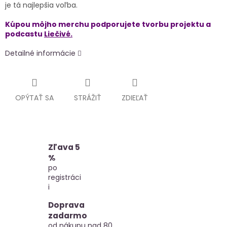
je tá najlepšia voľba.
Kúpou môjho merchu podporujete tvorbu projektu a
podcastu
Liečivé.
Detailné informácie
OPÝTAŤ SA
STRÁŽIŤ
ZDIEĽAŤ
Zľava 5
%
po
registráci
i
Doprava
zadarmo
od nákupu nad 80