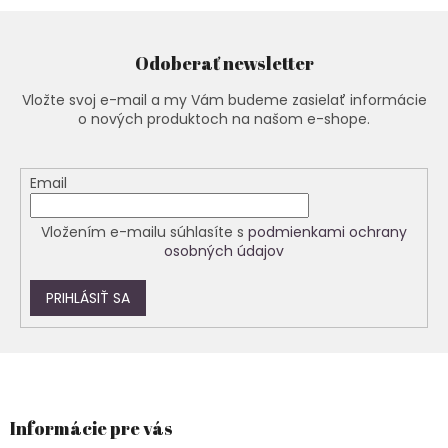
Odoberať newsletter
Vložte svoj e-mail a my Vám budeme zasielať informácie
o nových produktoch na našom e-shope.
Email
Vložením e-mailu súhlasíte s
podmienkami ochrany
osobných údajov
PRIHLÁSIŤ SA
Z
á
p
ä
Informácie pre vás