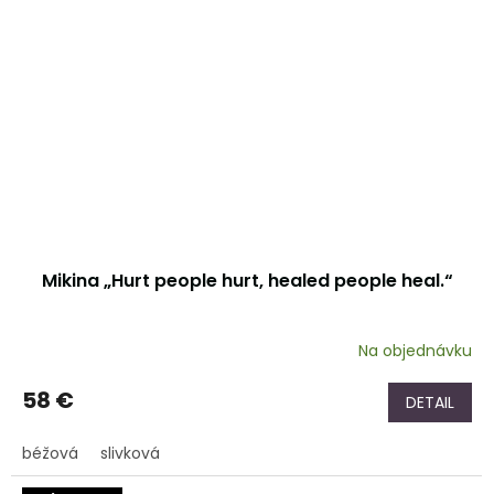
Mikina „Hurt people hurt, healed people heal.“
Na objednávku
58 €
DETAIL
béžová
slivková