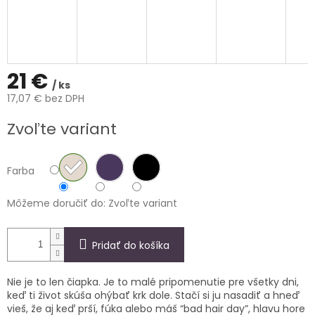
21 €
/ ks
17,07 € bez DPH
Jednotková
Zvoľte variant
cena:
Farba
Môžeme doručiť do:
Zvoľte variant
Pridať do košíka
Nie je to len čiapka. Je to malé pripomenutie pre všetky dni,
keď ti život skúša ohýbať krk dole. Stačí si ju nasadiť a hneď
vieš, že aj keď prší, fúka alebo máš “bad hair day”, hlavu hore