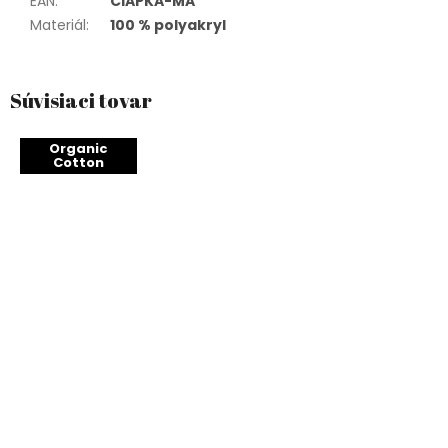
EAN
:
CIAPKA-MA
Materiál
:
100 % polyakryl
Súvisiaci tovar
Organic
Cotton