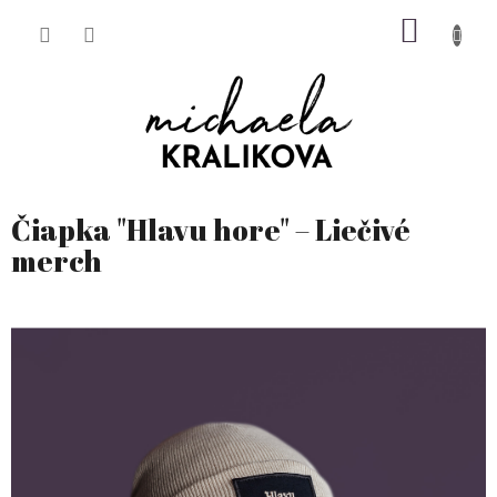
Prejsť
NÁKU
na
obsah
KOŠÍK
Čiapka "Hlavu hore" – Liečivé
merch