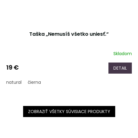
Taška „Nemusíš všetko uniesť.“
Skladom
19 €
DETAIL
natural
čierna
ZOBRAZIŤ VŠETKY SÚVISIACE PRODUKTY