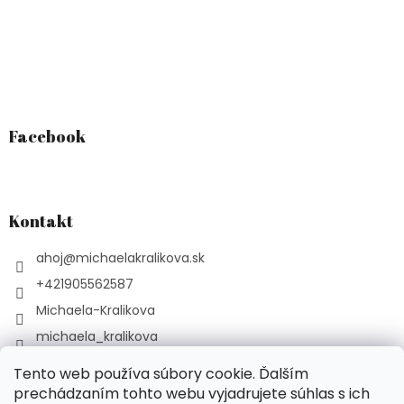
Facebook
Kontakt
ahoj
@
michaelakralikova.sk
+421905562587
Michaela-Kralikova
michaela_kralikova
YouTube Podcast Liečivé
Tento web používa súbory cookie. Ďalším
prechádzaním tohto webu vyjadrujete súhlas s ich