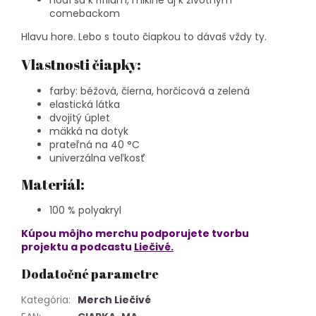
hodí sa k rifliam, mikine aj k životným
comebackom
Hlavu hore. Lebo s touto čiapkou to dávaš vždy ty.
Vlastnosti čiapky:
farby: béžová, čierna, horčicová a zelená
elastická látka
dvojitý úplet
mäkká na dotyk
prateľná na 40 °C
univerzálna veľkosť
Materiál:
100 % polyakryl
Kúpou môjho merchu podporujete tvorbu
projektu a podcastu
Liečivé.
Dodatočné parametre
Kategória
:
Merch Liečivé