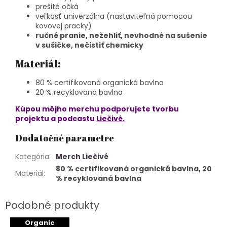
prešité očká
veľkosť univerzálna (nastaviteľná pomocou
kovovej pracky)
ručné pranie, nežehliť, nevhodné na sušenie
v sušičke, nečistiť chemicky
Materiál:
80 % certifikovaná organická bavlna
20 % recyklovaná bavlna
Kúpou môjho merchu podporujete tvorbu
projektu a podcastu
Liečivé.
Dodatočné parametre
Kategória
:
Merch Liečivé
80 % certifikovaná organická bavlna, 20
Materiál
:
% recyklovaná bavlna
Organic