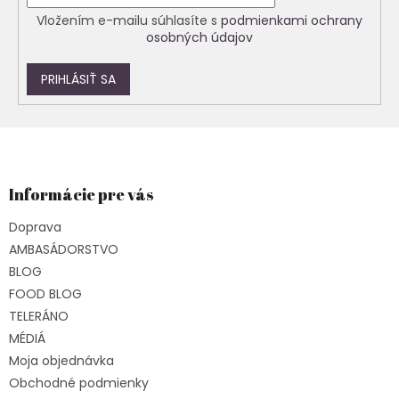
Vložením e-mailu súhlasíte s
podmienkami ochrany
osobných údajov
PRIHLÁSIŤ SA
Z
á
p
ä
Informácie pre vás
t
Doprava
i
e
AMBASÁDORSTVO
BLOG
FOOD BLOG
TELERÁNO
MÉDIÁ
Moja objednávka
Obchodné podmienky