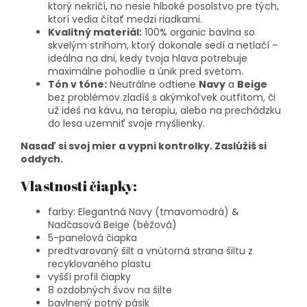
ktorý nekričí, no nesie hlboké posolstvo pre tých,
ktorí vedia čítať medzi riadkami.
Kvalitný materiál:
100% organic bavlna so
skvelým strihom, ktorý dokonale sedí a netlačí –
ideálna na dni, kedy tvoja hlava potrebuje
maximálne pohodlie a únik pred svetom.
Tón v tóne:
Neutrálne odtiene
Navy
a
Beige
bez problémov zladíš s akýmkoľvek outfitom, či
už ideš na kávu, na terapiu, alebo na prechádzku
do lesa uzemniť svoje myšlienky.
Nasaď si svoj mier a vypni kontrolky. Zaslúžiš si
oddych.
Vlastnosti čiapky:
farby: Elegantná Navy (tmavomodrá) &
Nadčasová Beige (béžová)
5-panelová čiapka
predtvarovaný šilt a vnútorná strana šiltu z
recyklovaného plastu
vyšší profil čiapky
8 ozdobných švov na šilte
bavlnený potný pásik