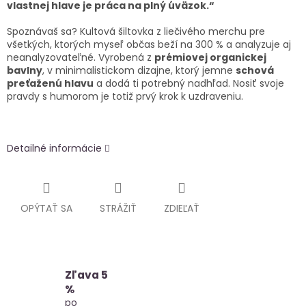
vlastnej hlave je práca na plný úväzok.“
Spoznávaš sa? Kultová šiltovka z liečivého merchu pre
všetkých, ktorých myseľ občas beží na 300 % a analyzuje aj
neanalyzovateľné. Vyrobená z
prémiovej organickej
bavlny
, v minimalistickom dizajne, ktorý jemne
schová
preťaženú hlavu
a dodá ti potrebný nadhľad. Nosiť svoje
pravdy s humorom je totiž prvý krok k uzdraveniu.
Detailné informácie
OPÝTAŤ SA
STRÁŽIŤ
ZDIEĽAŤ
Zľava 5
%
po