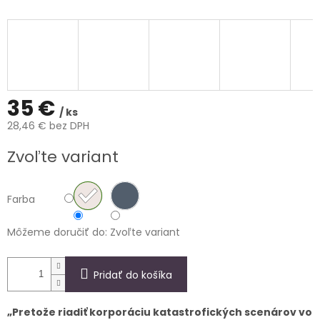
35 €
/ ks
28,46 € bez DPH
Jednotková
Zvoľte variant
cena:
Farba
Môžeme doručiť do:
Zvoľte variant
Pridať do košíka
„Pretože riadiť korporáciu katastrofických scenárov vo