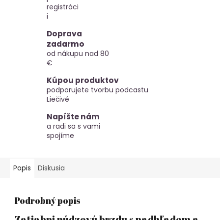
registráci
i
Doprava
zadarmo
od nákupu nad 80
€
Kúpou produktov
podporujete tvorbu podcastu
Liečivé
Napíšte nám
a radi sa s vami
spojíme
Popis
Diskusia
Podrobný popis
Zatiahni núdzovú brzdu s nadhľadom a