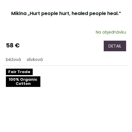
Mikina „Hurt people hurt, healed people heal.“
Na objednávku
58 €
DETAIL
béžová
slivková
Fair Trade
100% Organic
Cotton