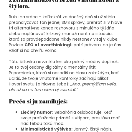
štýlom.
Ruku na srdce – koľkokrát za dnešný deň si už stihla
preanalyzovať tón jednej SMS správy, prehrať si v hlave
tri alternatívne konce rozhovoru z minulého týždňa
alebo naplánovať krízový manažment na situáciu,
ktorá sa pravdepodobne nikdy nestane? Vitaj v klube.
Pozícia
CEO of overthinking
ti patrí právom, no je čas
vziať si na chvíľu voľno.
Táto šiltovka nevznikla len ako pekný módny doplnok.
Je to tvoj osobný digitálny a mentálny štít.
Pripomienka, ktorú si nasadíš na hlavu zakaždým, keď
ucítiš, že tvoje vnútorné kontrolky začínajú blikať.
Hovorí svetu (a hlavne tebe):
„Áno, premýšľam veľa,
ale už sa na tom viem aj zasmiať.“
Prečo si ju zamiluješ:
Liečivý humor:
Sebairónia oslobodzuje. Keď
svoje preťaženie priznáš s vtipom, prestáva mať
nad tebou takú moc.
Minimalistická výšivka:
Jemný, čistý nápis,