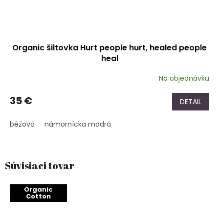
Organic šiltovka Hurt people hurt, healed people
heal
Na objednávku
35 €
DETAIL
béžová
námornícka modrá
Súvisiaci tovar
Organic
Cotton