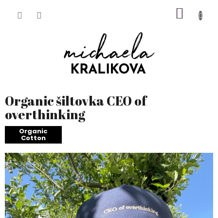
Prejsť
NÁKU
na
obsah
KOŠÍK
Organic šiltovka CEO of
overthinking
Organic
Cotton