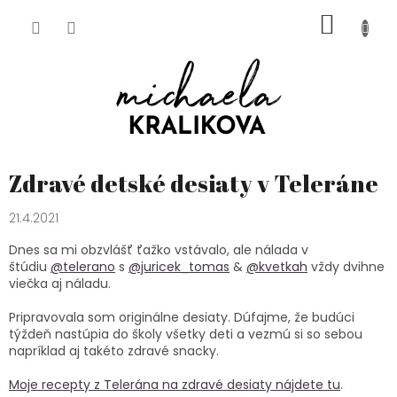
Prejsť
NÁKU
na
obsah
KOŠÍK
Zdravé detské desiaty v Teleráne
21.4.2021
Dnes sa mi obzvlášť ťažko vstávalo, ale nálada v
štúdiu
@telerano
s
@juricek_tomas
&
@kvetkah
vždy dvihne
viečka aj náladu.
Pripravovala som originálne desiaty. Dúfajme, že budúci
týždeň nastúpia do školy všetky deti a vezmú si so sebou
napríklad aj takéto zdravé snacky.
Moje recepty z Telerána na zdravé desiaty nájdete tu
.