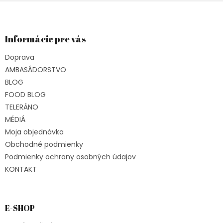
Z
á
p
ä
Informácie pre vás
t
Doprava
i
e
AMBASÁDORSTVO
BLOG
FOOD BLOG
TELERÁNO
MÉDIÁ
Moja objednávka
Obchodné podmienky
Podmienky ochrany osobných údajov
KONTAKT
E-SHOP