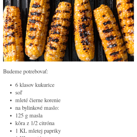
Budeme potrebovať:
6 klasov kukurice
soľ
mleté čierne korenie
na bylinkové maslo:
125 g masla
kôra z 1/2 citróna
1 KL mletej papriky