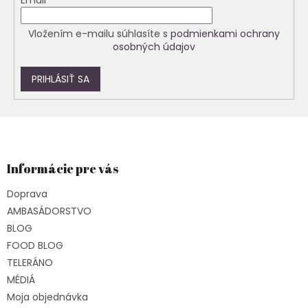
Email
Vložením e-mailu súhlasíte s
podmienkami ochrany
osobných údajov
PRIHLÁSIŤ SA
Z
á
p
ä
Informácie pre vás
t
Doprava
i
e
AMBASÁDORSTVO
BLOG
FOOD BLOG
TELERÁNO
MÉDIÁ
Moja objednávka