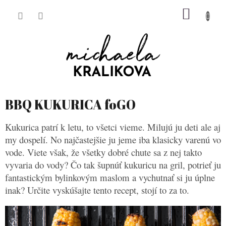
Prejsť
NÁKU
na
obsah
KOŠÍK
BBQ KUKURICA foGO
Kukurica patrí k letu, to všetci vieme. Milujú ju deti ale aj
my dospelí. No najčastejšie ju jeme iba klasicky varenú vo
vode. Viete však, že všetky dobré chute sa z nej takto
vyvaria do vody? Čo tak šupnúť kukuricu na gril, potrieť ju
fantastickým bylinkovým maslom a vychutnať si ju úplne
inak? Určite vyskúšajte tento recept, stojí to za to.