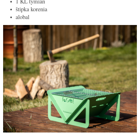
1 KL tymián
štipka korenia
alobal