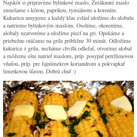
Najskôr si pripravíme bylinkové maslo. Zmäknuté maslo
zmiešame s kôrou, paprikou, tymiánom a korením.
Kukuricu umyjeme a každý klas zvlásť uložíme do alobalu
a natrieme bylinkovým maslom. Osolíme, okoreníme,
alobaly uzatvoríme a uložíme piecť na gri. Opekáme a
priebežne otáčame na grile približne 30 minút. Odložíme
kukurice z grilu, necháme chvíľu odležať, otvoríme alobal
a môžeme ešte natrieť maslom, príp. posypať petržlenovou
vňaťou, príp. pre fajnšmekrov koriandrom a pokvapkať
limetkovou šťavou. Dobrú chuť :)