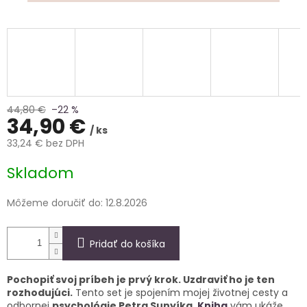
44,80 €
–22 %
34,90 €
/ ks
33,24 € bez DPH
Jednotková
Skladom
cena:
Môžeme doručiť do:
12.8.2026
Pridať do košíka
Pochopiť svoj príbeh je prvý krok. Uzdraviť ho je ten
rozhodujúci.
Tento set je spojením mojej životnej cesty a
odbornej
psychológie Petra Sunyíka
.
Kniha
vám ukáže