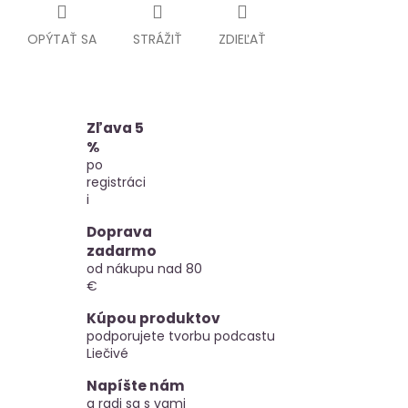
OPÝTAŤ SA
STRÁŽIŤ
ZDIEĽAŤ
Zľava 5
%
po
registráci
i
Doprava
zadarmo
od nákupu nad 80
€
Kúpou produktov
podporujete tvorbu podcastu
Liečivé
Napíšte nám
a radi sa s vami