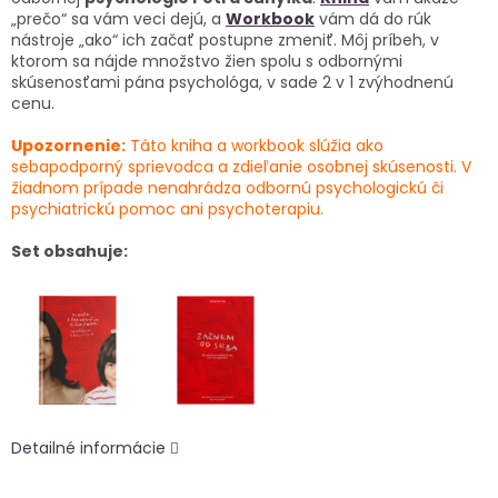
„prečo“ sa vám veci dejú, a
Workbook
vám dá do rúk
nástroje „ako“ ich začať postupne zmeniť. Môj príbeh, v
ktorom sa nájde množstvo žien spolu s odbornými
skúsenosťami pána psychológa, v sade 2 v 1 zvýhodnenú
cenu.
Upozornenie:
Táto kniha a workbook slúžia ako
sebapodporný sprievodca a zdieľanie osobnej skúsenosti. V
žiadnom prípade nenahrádza odbornú psychologickú či
psychiatrickú pomoc ani psychoterapiu.
Set obsahuje:
Detailné informácie