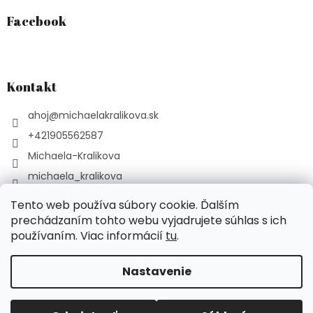
Facebook
Kontakt
ahoj
@
michaelakralikova.sk
+421905562587
Michaela-Kralikova
michaela_kralikova
YouTube Podcast Liečivé
Tento web používa súbory cookie. Ďalším
prechádzaním tohto webu vyjadrujete súhlas s ich
používaním. Viac informácií
tu
.
Vytvoril Shoptet
Nastavenie
Copyright 2026
michaelakralikova.sk
. Všetky práva
vyhradené.
Upraviť nastavenie cookies