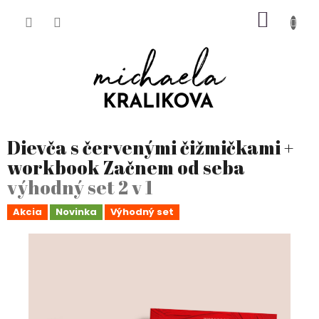
Prejsť
NÁKU
na
obsah
KOŠÍK
Dievča s červenými čižmičkami +
workbook Začnem od seba
výhodný set 2 v 1
Akcia
Novinka
Výhodný set