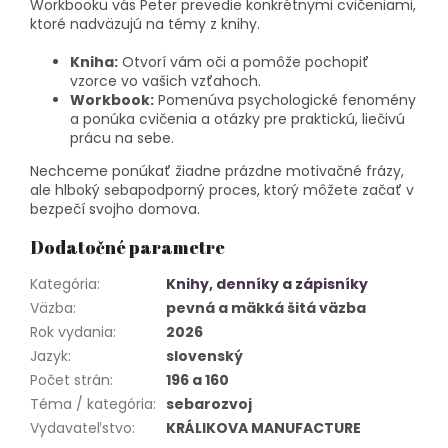
Workbooku vás Peter prevedie konkrétnymi cvičeniami,
ktoré nadväzujú na témy z knihy.
Kniha:
Otvorí vám oči a pomôže pochopiť
vzorce vo vašich vzťahoch.
Workbook:
Pomenúva psychologické fenomény
a ponúka cvičenia a otázky pre praktickú, liečivú
prácu na sebe.
Nechceme ponúkať žiadne prázdne motivačné frázy,
ale hlboký sebapodporný proces, ktorý môžete začať v
bezpečí svojho domova.
Dodatočné parametre
Kategória
:
Knihy, denníky a zápisníky
Väzba
:
pevná a mäkká šitá väzba
Rok vydania
:
2026
Jazyk
:
slovenský
Počet strán
:
196 a 160
Téma / kategória
:
sebarozvoj
Vydavateľstvo
:
KRÁLIKOVA MANUFACTURE