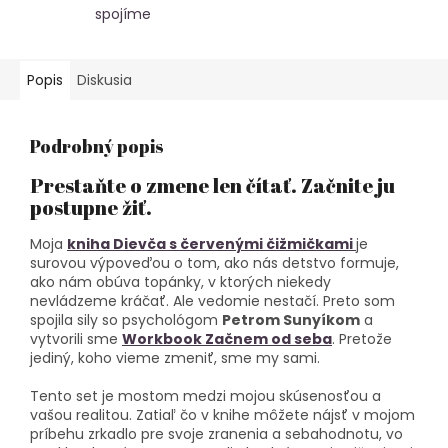
spojíme
Popis
Diskusia
Podrobný popis
Prestaňte o zmene len čítať. Začnite ju
postupne žiť.
Moja
kniha Dievča s červenými čižmičkami
je
surovou výpoveďou o tom, ako nás detstvo formuje,
ako nám obúva topánky, v ktorých niekedy
nevládzeme kráčať. Ale vedomie nestačí. Preto som
spojila sily so psychológom
Petrom Sunyíkom
a
vytvorili sme
Workbook Začnem od seba
. Pretože
jediný, koho vieme zmeniť, sme my sami.
Tento set je mostom medzi mojou skúsenosťou a
vašou realitou. Zatiaľ čo v knihe môžete nájsť v mojom
príbehu zrkadlo pre svoje zranenia a sebahodnotu, vo