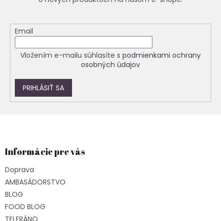
Email
Vložením e-mailu súhlasíte s
podmienkami ochrany
osobných údajov
PRIHLÁSIŤ SA
Z
á
p
ä
Informácie pre vás
t
Doprava
i
e
AMBASÁDORSTVO
BLOG
FOOD BLOG
TELERÁNO